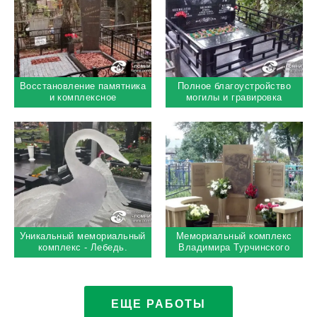
Восстановление памятника
Полное благоустройство
и комплексное
могилы и гравировка
благоустройство старого
портрета с фоном
места захоронения
Уникальный мемориальный
Мемориальный комплекс
комплекс - Лебедь.
Владимира Турчинского
Троекуровское кладбище
ЕЩЕ РАБОТЫ