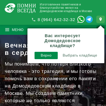
Изготовление памятников и
благоустройство могил на
Домодедовском кладбище в Москве
8 (964) 642-32-32
МЕНЮ
ПОИСК
?
Вас интересует
Домодедовское
Вечная память
кладбище?
в сердцах и камне
Верно
Выбрать кладбище
Мы понимаем, что потеря близкого
человека - это трагедия, и мы готовы
помочь вам в сохранении его памяти
на Домодедовском кладбище в
Москве. Мы создаем памятники,
которые не только являются