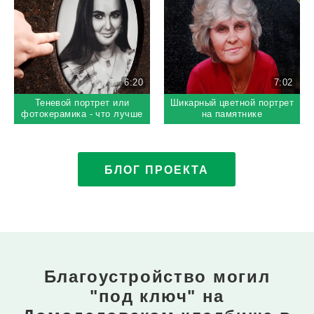
6:20
7:02
Теневой портрет или
Шикарный цветной портрет
фотокерамика - что лучше
на памятнике
выбрать на памятник
БЛОГ ПРОЕКТА
Благоустройство могил
"под ключ"
на